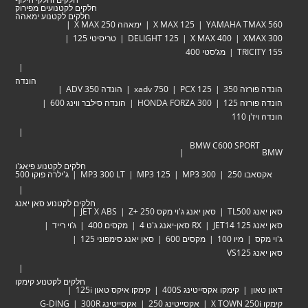
חלקים לקטנועים מפירוק
חלקים לקטנוע ימאהה
YAMAHA TM
X MAX 125
ימאהה X MAX 250
XM
X MAX 400
DELIGHT 125
טריסיטי 125
TRIC
מג’סטי 400
הונדה
זה 350
PCX 125
xadv 750
הונדה ADV 350
זה 125
HONDA FORZA 300
הונדה סילבר ווינג 600
 110
BMW C600 SPOR
חלקים לקטנוע פיאג'ו
 250
MP3 300
MP3 125
MP3 300 LT
ג'ילרה פוקו 500
חלקים לקטנוע סאן יאנג
TL
סאן יאנג ג'וי מקס Zּ+ 250
JET X ABS
JET
RX סאן-יאנג ג'ט 4
מקסים 400
ג’וי רייד
מיו 100
מקסים 600
סאן יאנג סימפוני 125
VS
חלקים לקטנוע קימקו
ן
קימקו אקסייטינג 400S
קימקו איקס טאון 125i
אקסייטינג 250
אקסייטינג 300R
G-DING