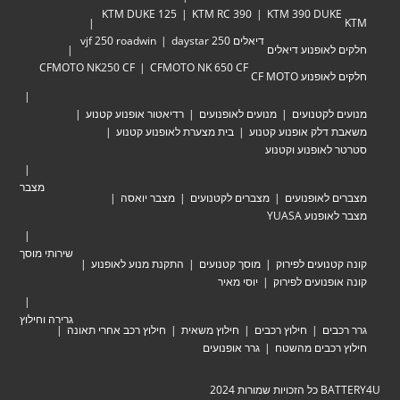
KTM DUKE 125
KTM RC 390
KTM 390 DU
דיאלים 250 daystar
vjf 250 roadwin
אופנוע דיאלים
CFMOTO NK250 CF
CFMOTO NK 650 CF
וע CF MOTO
לקטנועים
מנועים לאופנועים
רדיאטור אופנוע קטנוע
לק אופנוע קטנוע
בית מצערת לאופנוע קטנוע
אופנוע וקטנוע
מצבר
לאופנועים
מצברים לקטנועים
מצבר יואסה
וע YUASA
שירותי מוסך
ועים לפירוק
מוסך קטנועים
התקנת מנוע לאופנוע
נועים לפירוק
יוסי מאיר
גרירה וחילוץ
ים
חילוץ רכבים
חילוץ משאית
חילוץ רכב אחרי תאונה
כבים מהשטח
גרר אופנועים
ת 2024