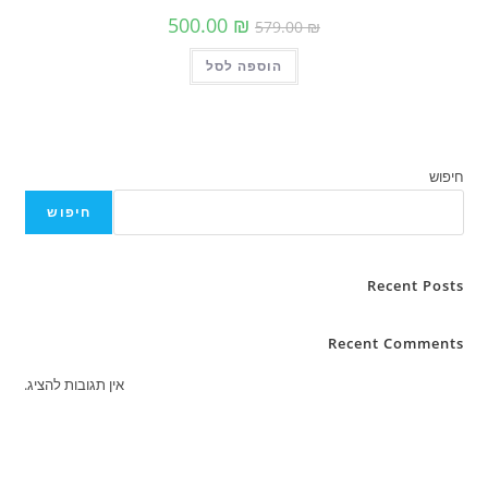
המחיר
המחיר
500.00
₪
579.00
₪
המקורי
הנוכחי
היה:
הוא:
הוספה לסל
579.00 ₪.
500.00 ₪.
חיפוש
Rece
Recent C
אין תגובות להציג.