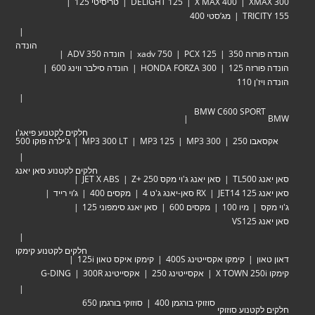
XM
X MAX 400
DELIGHT 125
טריסיטי 125
TRIC
מג’סטי 400
הונדה
זה 350
PCX 125
xadv 750
הונדה ADV 350
זה 125
HONDA FORZA 300
הונדה סילבר ווינג 600
 110
BMW C600 SPOR
חלקים לקטנוע פיאג'ו
 250
MP3 300
MP3 125
MP3 300 LT
ג'ילרה פוקו 500
חלקים לקטנוע סאן יאנג
TL
סאן יאנג ג'וי מקס Zּ+ 250
JET X ABS
JET
RX סאן-יאנג ג'ט 4
מקסים 400
ג’וי רייד
מיו 100
מקסים 600
סאן יאנג סימפוני 125
VS
חלקים לקטנוע קימקו
ן
קימקו אקסייטינג 400S
קימקו איקס טאון 125i
אקסייטינג 250
אקסייטינג 300R
G-DING
סוזוקי בורגמן 400
סוזוקי בורגמן 650
טנוע סוזוקי