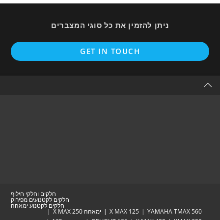
ניתן להזמין את כל סוגי המצברים
Opens
GET IN TOUCH
in
a
new
tab
חלקים וחלקי חילוף
חלקים לקטנועים מפירוק
חלקים לקטנוע ימאהה
YAMAHA TM
X MAX 125
ימאהה X MAX 250