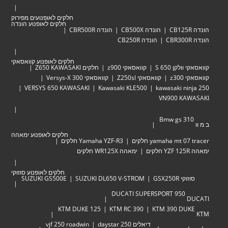
חלקים לאופנועים מפירוק
חלקים לאופנוע הונדה
הונדה CB500X
הונדה CBR500R
הונדה CB250R
חלקים לאופנוע קוואסאקי
לקן 650 S
קוואסאקי z900
חלקים Z650 KAWASAKI
z30
קוואסאקי Z250sl
קוואסאקי Versys-X 300
VERSYS 650 KAWASAKI
Kawasaki KLE500
kawasaki ni
VN900 KA
Bmw gs 3
חלקים לאופנוע ימאהה
yamaha mt  חלקים
Yamaha YZF-R3 חלקים
ימאהה WR125X חלקים
חלקים לאופנוע סוזוקי
י GSX250R
SUZUKI DL650 V-STROM
SUZUKI GS500E
DUCATI SUPERSPORT 950
KTM DUKE 125
KTM RC 390
KTM 390 DU
דיאלים 250 daystar
vjf 250 roadwin