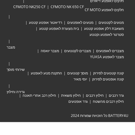
אופנוע דיאלים
CFMOTO NK250 CF
CFMOTO NK 650 CF
וע CF MOTO
לקטנועים
מנועים לאופנועים
רדיאטור אופנוע קטנוע
לק אופנוע קטנוע
בית מצערת לאופנוע קטנוע
אופנוע וקטנוע
מצבר
לאופנועים
מצברים לקטנועים
מצבר יואסה
וע YUASA
שירותי מוסך
ועים לפירוק
מוסך קטנועים
התקנת מנוע לאופנוע
נועים לפירוק
יוסי מאיר
גרירה וחילוץ
ים
חילוץ רכבים
חילוץ משאית
חילוץ רכב אחרי תאונה
כבים מהשטח
גרר אופנועים
ת 2024