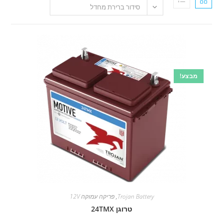
סידור ברירת מחדל
!
Trojan Battery
,
פריקה עמוקה 12V
טרוגן 24TMX