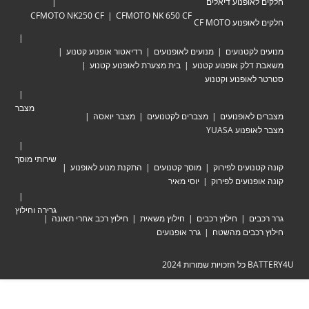
אופנוע דיאלים
CFMOTO NK250 CF
CFMOTO NK 650 CF
וע CF MOTO
לקטנועים
מנועים לאופנועים
רדיאטור אופנוע קטנוע
לק אופנוע קטנוע
בית מצערת לאופנוע קטנוע
אופנוע וקטנוע
מצבר
לאופנועים
מצברים לקטנועים
מצבר יואסה
וע YUASA
שירותי מוסך
ועים לפירוק
מוסך קטנועים
התקנת מנוע לאופנוע
נועים לפירוק
יוסי מאיר
גרירה וחילוץ
ים
חילוץ רכבים
חילוץ משאית
חילוץ רכב אחרי תאונה
כבים מהשטח
גרר אופנועים
ת 2024