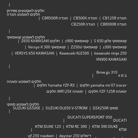
חלקים לאופנועים מפירוק
חלקים לאופנוע הונדה
הונדה CB500X
הונדה CBR500R
הונדה CB250R
חלקים לאופנוע קוואסאקי
לקן 650 S
קוואסאקי z900
חלקים Z650 KAWASAKI
z30
קוואסאקי Z250sl
קוואסאקי Versys-X 300
VERSYS 650 KAWASAKI
Kawasaki KLE500
kawasaki ni
VN900 KA
Bmw gs 3
חלקים לאופנוע ימאהה
yamaha mt  חלקים
Yamaha YZF-R3 חלקים
ימאהה WR125X חלקים
חלקים לאופנוע סוזוקי
י GSX250R
SUZUKI DL650 V-STROM
SUZUKI GS500E
DUCATI SUPERSPORT 950
KTM DUKE 125
KTM RC 390
KTM 390 DU
דיאלים 250 daystar
vjf 250 roadwin