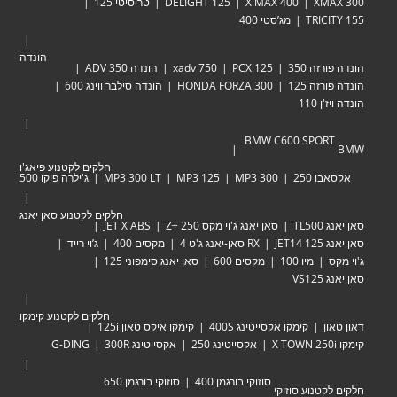
XM
X MAX 400
DELIGHT 125
טריסיטי 125
TRIC
מג’סטי 400
הונדה
זה 350
PCX 125
xadv 750
הונדה ADV 350
זה 125
HONDA FORZA 300
הונדה סילבר ווינג 600
 110
BMW C600 SPOR
חלקים לקטנוע פיאג'ו
 250
MP3 300
MP3 125
MP3 300 LT
ג'ילרה פוקו 500
חלקים לקטנוע סאן יאנג
TL
סאן יאנג ג'וי מקס Zּ+ 250
JET X ABS
JET
RX סאן-יאנג ג'ט 4
מקסים 400
ג’וי רייד
מיו 100
מקסים 600
סאן יאנג סימפוני 125
VS
חלקים לקטנוע קימקו
ן
קימקו אקסייטינג 400S
קימקו איקס טאון 125i
אקסייטינג 250
אקסייטינג 300R
G-DING
סוזוקי בורגמן 400
סוזוקי בורגמן 650
טנוע סוזוקי