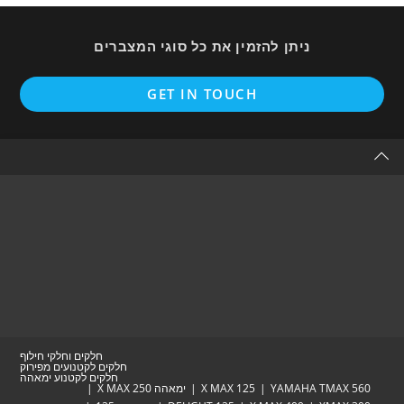
ניתן להזמין את כל סוגי המצברים
Opens
GET IN TOUCH
in
a
new
tab
חלקים וחלקי חילוף
חלקים לקטנועים מפירוק
חלקים לקטנוע ימאהה
YAMAHA TM
X MAX 125
ימאהה X MAX 250