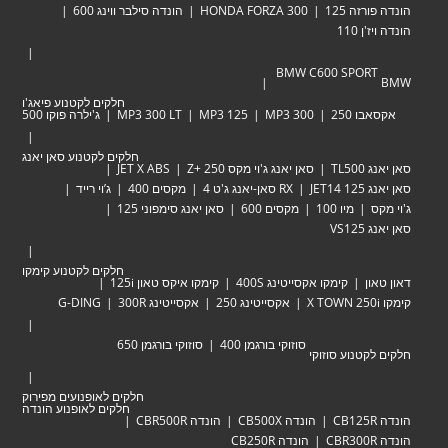
זה 125
HONDA FORZA 300
הונדה סילבר ווינג 600
 110
BMW C600 SPOR
חלקים לקטנוע פיאג'ו
 250
MP3 300
MP3 125
MP3 300 LT
ג'ילרה פוקו 500
חלקים לקטנוע סאן יאנג
TL
סאן יאנג ג'וי מקס Zּ+ 250
JET X ABS
JET
RX סאן-יאנג ג'ט 4
מקסים 400
ג’וי רייד
מיו 100
מקסים 600
סאן יאנג סימפוני 125
VS
חלקים לקטנוע קימקו
ן
קימקו אקסייטינג 400S
קימקו איקס טאון 125i
אקסייטינג 250
אקסייטינג 300R
G-DING
סוזוקי בורגמן 400
סוזוקי בורגמן 650
טנוע סוזוקי
חלקים לאופנועים מפירוק
חלקים לאופנוע הונדה
הונדה CB500X
הונדה CBR500R
הונדה CB250R