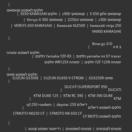
חלקים לאופנוע קוואסאקי
לקן 650 S
קוואסאקי z900
חלקים Z650 KAWASAKI
z30
קוואסאקי Z250sl
קוואסאקי Versys-X 300
VERSYS 650 KAWASAKI
Kawasaki KLE500
kawasaki ni
VN900 KA
Bmw gs 3
חלקים לאופנוע ימאהה
yamaha mt  חלקים
Yamaha YZF-R3 חלקים
ימאהה WR125X חלקים
חלקים לאופנוע סוזוקי
י GSX250R
SUZUKI DL650 V-STROM
SUZUKI GS500E
DUCATI SUPERSPORT 950
KTM DUKE 125
KTM RC 390
KTM 390 DU
דיאלים 250 daystar
vjf 250 roadwin
אופנוע דיאלים
CFMOTO NK250 CF
CFMOTO NK 650 CF
וע CF MOTO
לקטנועים
מנועים לאופנועים
רדיאטור אופנוע קטנוע