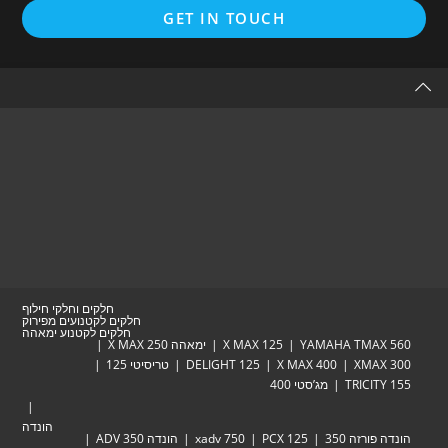
Opens
GET IN TOUCH
in
a
new
tab
חלקים וחלקי חילוף
חלקים לקטנועים מפירוק
חלקים לקטנוע ימאהה
YAMAHA TM
X MAX 125
ימאהה X MAX 250
XM
X MAX 400
DELIGHT 125
טריסיטי 125
TRIC
מג’סטי 400
הונדה
זה 350
PCX 125
xadv 750
הונדה ADV 350