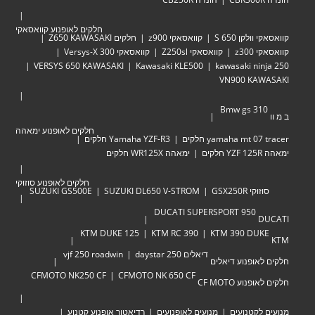
חלקים לאופנוע קוואסאקי
לקן 650 S
קוואסאקי z900
חלקים Z650 KAWASAKI
z30
קוואסאקי Z250sl
קוואסאקי Versys-X 300
VERSYS 650 KAWASAKI
Kawasaki KLE500
kawasaki ni
VN900 KA
Bmw gs 3
חלקים לאופנוע ימאהה
yamaha mt  חלקים
Yamaha YZF-R3 חלקים
ימאהה WR125X חלקים
חלקים לאופנוע סוזוקי
י GSX250R
SUZUKI DL650 V-STROM
SUZUKI GS500E
DUCATI SUPERSPORT 950
KTM DUKE 125
KTM RC 390
KTM 390 DU
דיאלים 250 daystar
vjf 250 roadwin
אופנוע דיאלים
CFMOTO NK250 CF
CFMOTO NK 650 CF
וע CF MOTO
לקטנועים
מנועים לאופנועים
רדיאטור אופנוע קטנוע