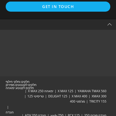
Opens
GET IN TOUCH
in
a
new
tab
חלקים וחלקי חילוף
חלקים לקטנועים מפירוק
חלקים לקטנוע ימאהה
YAMAHA TM
X MAX 125
ימאהה X MAX 250
XM
X MAX 400
DELIGHT 125
טריסיטי 125
TRIC
מג’סטי 400
הונדה
זה 350
PCX 125
xadv 750
הונדה ADV 350