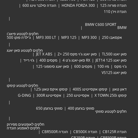
זה 125
HONDA FORZA 300
הונדה סילבר ווינג 600
 110
BMW C600 SPOR
חלקים לקטנוע פיאג'ו
 250
MP3 300
MP3 125
MP3 300 LT
ג'ילרה פוקו 500
חלקים לקטנוע סאן יאנג
TL
סאן יאנג ג'וי מקס Zּ+ 250
JET X ABS
JET
RX סאן-יאנג ג'ט 4
מקסים 400
ג’וי רייד
מיו 100
מקסים 600
סאן יאנג סימפוני 125
VS
חלקים לקטנוע קימקו
ן
קימקו אקסייטינג 400S
קימקו איקס טאון 125i
אקסייטינג 250
אקסייטינג 300R
G-DING
סוזוקי בורגמן 400
סוזוקי בורגמן 650
טנוע סוזוקי
חלקים לאופנועים מפירוק
חלקים לאופנוע הונדה
הונדה CB500X
הונדה CBR500R
הונדה CB250R