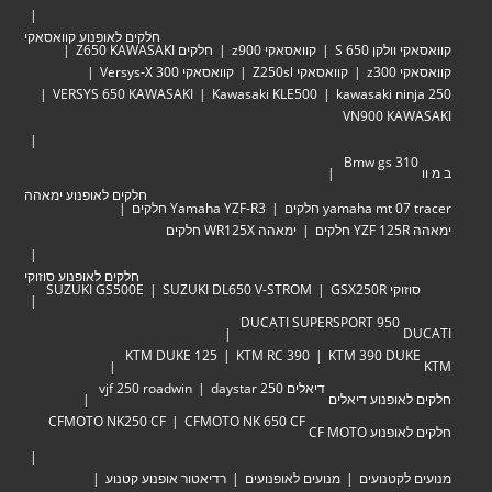
חלקים לאופנוע קוואסאקי
לקן 650 S
קוואסאקי z900
חלקים Z650 KAWASAKI
z30
קוואסאקי Z250sl
קוואסאקי Versys-X 300
VERSYS 650 KAWASAKI
Kawasaki KLE500
kawasaki ni
VN900 KA
Bmw gs 3
חלקים לאופנוע ימאהה
yamaha mt  חלקים
Yamaha YZF-R3 חלקים
ימאהה WR125X חלקים
חלקים לאופנוע סוזוקי
י GSX250R
SUZUKI DL650 V-STROM
SUZUKI GS500E
DUCATI SUPERSPORT 950
KTM DUKE 125
KTM RC 390
KTM 390 DU
דיאלים 250 daystar
vjf 250 roadwin
אופנוע דיאלים
CFMOTO NK250 CF
CFMOTO NK 650 CF
וע CF MOTO
לקטנועים
מנועים לאופנועים
רדיאטור אופנוע קטנוע