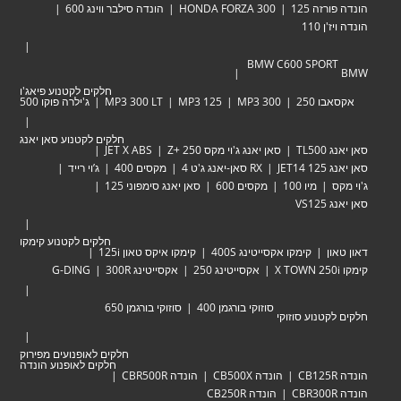
זה 125
HONDA FORZA 300
הונדה סילבר ווינג 600
 110
BMW C600 SPOR
חלקים לקטנוע פיאג'ו
 250
MP3 300
MP3 125
MP3 300 LT
ג'ילרה פוקו 500
חלקים לקטנוע סאן יאנג
TL
סאן יאנג ג'וי מקס Zּ+ 250
JET X ABS
JET
RX סאן-יאנג ג'ט 4
מקסים 400
ג’וי רייד
מיו 100
מקסים 600
סאן יאנג סימפוני 125
VS
חלקים לקטנוע קימקו
ן
קימקו אקסייטינג 400S
קימקו איקס טאון 125i
אקסייטינג 250
אקסייטינג 300R
G-DING
סוזוקי בורגמן 400
סוזוקי בורגמן 650
טנוע סוזוקי
חלקים לאופנועים מפירוק
חלקים לאופנוע הונדה
הונדה CB500X
הונדה CBR500R
הונדה CB250R