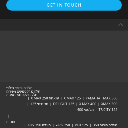
Opens
GET IN TOUCH
in
a
new
tab
חלקים וחלקי חילוף
חלקים לקטנועים מפירוק
חלקים לקטנוע ימאהה
YAMAHA TM
X MAX 125
ימאהה X MAX 250
XM
X MAX 400
DELIGHT 125
טריסיטי 125
TRIC
מג’סטי 400
הונדה
זה 350
PCX 125
xadv 750
הונדה ADV 350