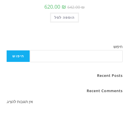
המחיר
המחיר
620.00
₪
642.00
₪
המקורי
הנוכחי
היה:
הוא:
הוספה לסל
642.00 ₪.
620.00 ₪.
חיפוש
Rece
Recent C
אין תגובות להציג.