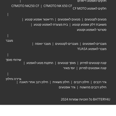
אופנוע דיאלים
CFMOTO NK250 CF
CFMOTO NK 650 CF
וע CF MOTO
לקטנועים
מנועים לאופנועים
רדיאטור אופנוע קטנוע
לק אופנוע קטנוע
בית מצערת לאופנוע קטנוע
אופנוע וקטנוע
מצבר
לאופנועים
מצברים לקטנועים
מצבר יואסה
וע YUASA
שירותי מוסך
ועים לפירוק
מוסך קטנועים
התקנת מנוע לאופנוע
נועים לפירוק
יוסי מאיר
גרירה וחילוץ
ים
חילוץ רכבים
חילוץ משאית
חילוץ רכב אחרי תאונה
כבים מהשטח
גרר אופנועים
ת 2024