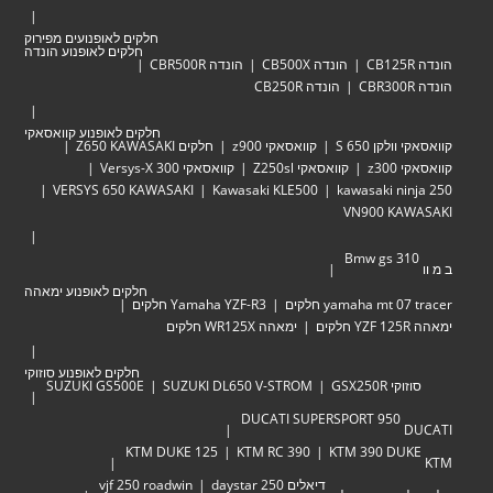
חלקים לאופנועים מפירוק
חלקים לאופנוע הונדה
הונדה CB500X
הונדה CBR500R
הונדה CB250R
חלקים לאופנוע קוואסאקי
לקן 650 S
קוואסאקי z900
חלקים Z650 KAWASAKI
z30
קוואסאקי Z250sl
קוואסאקי Versys-X 300
VERSYS 650 KAWASAKI
Kawasaki KLE500
kawasaki ni
VN900 KA
Bmw gs 3
חלקים לאופנוע ימאהה
yamaha mt  חלקים
Yamaha YZF-R3 חלקים
ימאהה WR125X חלקים
חלקים לאופנוע סוזוקי
י GSX250R
SUZUKI DL650 V-STROM
SUZUKI GS500E
DUCATI SUPERSPORT 950
KTM DUKE 125
KTM RC 390
KTM 390 DU
דיאלים 250 daystar
vjf 250 roadwin