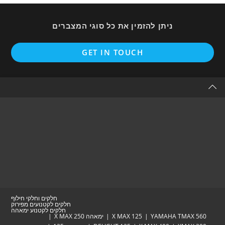
ניתן להזמין את כל סוגי המצברים
Opens
GET IN TOUCH
in
a
new
tab
חלקים וחלקי חילוף
חלקים לקטנועים מפירוק
חלקים לקטנוע ימאהה
YAMAHA TM
X MAX 125
ימאהה X MAX 250