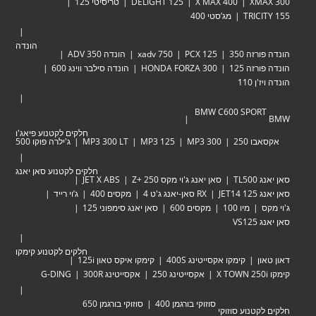
XM
X MAX 400
DELIGHT 125
טריסיטי 125
TRIC
מג’סטי 400
הונדה
זה 350
PCX 125
xadv 750
הונדה ADV 350
זה 125
HONDA FORZA 300
הונדה סילבר ווינג 600
 110
BMW C600 SPOR
חלקים לקטנוע פיאג'ו
 250
MP3 300
MP3 125
MP3 300 LT
ג'ילרה פוקו 500
חלקים לקטנוע סאן יאנג
TL
סאן יאנג ג'וי מקס Zּ+ 250
JET X ABS
JET
RX סאן-יאנג ג'ט 4
מקסים 400
ג’וי רייד
מיו 100
מקסים 600
סאן יאנג סימפוני 125
VS
חלקים לקטנוע קימקו
ן
קימקו אקסייטינג 400S
קימקו איקס טאון 125i
אקסייטינג 250
אקסייטינג 300R
G-DING
סוזוקי בורגמן 400
סוזוקי בורגמן 650
טנוע סוזוקי