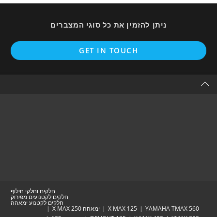
ניתן להזמין את כל סוגי המצברים
Opens
GET IN TOUCH
in
a
new
tab
חלקים וחלקי חילוף
חלקים לקטנועים מפירוק
חלקים לקטנוע ימאהה
YAMAHA TM
X MAX 125
ימאהה X MAX 250