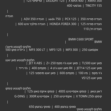
XM
X MAX 400
DELIGHT 125
טריסיטי 125
TRIC
מג’סטי 400
הונדה
זה 350
PCX 125
xadv 750
הונדה ADV 350
זה 125
HONDA FORZA 300
הונדה סילבר ווינג 600
 110
BMW C600 SPOR
חלקים לקטנוע פיאג'ו
 250
MP3 300
MP3 125
MP3 300 LT
ג'ילרה פוקו 500
חלקים לקטנוע סאן יאנג
TL
סאן יאנג ג'וי מקס Zּ+ 250
JET X ABS
JET
RX סאן-יאנג ג'ט 4
מקסים 400
ג’וי רייד
מיו 100
מקסים 600
סאן יאנג סימפוני 125
VS
חלקים לקטנוע קימקו
ן
קימקו אקסייטינג 400S
קימקו איקס טאון 125i
אקסייטינג 250
אקסייטינג 300R
G-DING
סוזוקי בורגמן 400
סוזוקי בורגמן 650
טנוע סוזוקי