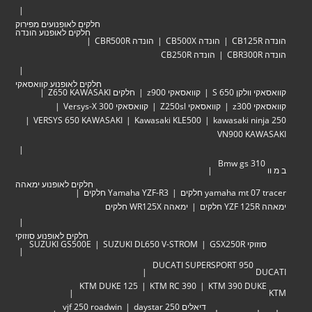
חלקים לאופנועים מפירוק
חלקים לאופנוע הונדה
הונדה CB500X
הונדה CBR500R
הונדה CB250R
חלקים לאופנוע קוואסאקי
לקן 650 S
קוואסאקי z900
חלקים Z650 KAWASAKI
z30
קוואסאקי Z250sl
קוואסאקי Versys-X 300
VERSYS 650 KAWASAKI
Kawasaki KLE500
kawasaki ni
VN900 KA
Bmw gs 3
חלקים לאופנוע ימאהה
yamaha mt  חלקים
Yamaha YZF-R3 חלקים
ימאהה WR125X חלקים
חלקים לאופנוע סוזוקי
י GSX250R
SUZUKI DL650 V-STROM
SUZUKI GS500E
DUCATI SUPERSPORT 950
KTM DUKE 125
KTM RC 390
KTM 390 DU
דיאלים 250 daystar
vjf 250 roadwin