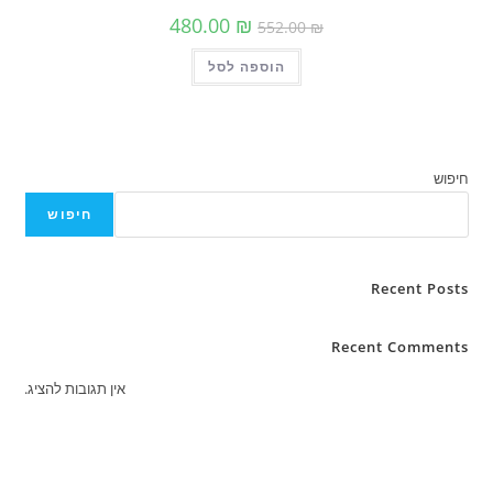
המחיר
המחיר
480.00
₪
552.00
₪
המקורי
הנוכחי
היה:
הוא:
הוספה לסל
552.00 ₪.
480.00 ₪.
חיפוש
Rece
Recent C
אין תגובות להציג.