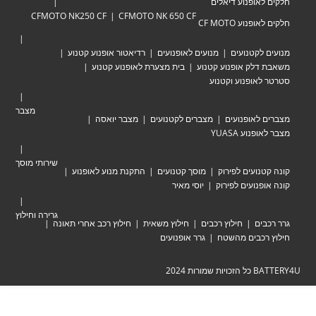
אופנוע דיאלים
CFMOTO NK250 CF
CFMOTO NK 650 CF
וע CF MOTO
לקטנועים
מנועים לאופנועים
רדיאטור אופנוע קטנוע
לק אופנוע קטנוע
בית מצערת לאופנוע קטנוע
אופנוע וקטנוע
מצבר
לאופנועים
מצברים לקטנועים
מצבר יואסה
וע YUASA
שירותי מוסך
ועים לפירוק
מוסך קטנועים
התקנת מנוע לאופנוע
נועים לפירוק
יוסי מאיר
גרירה וחילוץ
ים
חילוץ רכבים
חילוץ משאית
חילוץ רכב אחרי תאונה
כבים מהשטח
גרר אופנועים
ת 2024