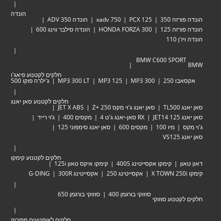
הונדה
זה 350
PCX 125
xadv 750
הונדה ADV 350
זה 125
HONDA FORZA 300
הונדה סילבר ווינג 600
 110
BMW C600 SPOR
חלקים לקטנוע פיאג'ו
 250
MP3 300
MP3 125
MP3 300 LT
ג'ילרה פוקו 500
חלקים לקטנוע סאן יאנג
TL
סאן יאנג ג'וי מקס Zּ+ 250
JET X ABS
JET
RX סאן-יאנג ג'ט 4
מקסים 400
ג’וי רייד
מיו 100
מקסים 600
סאן יאנג סימפוני 125
VS
חלקים לקטנוע קימקו
ן
קימקו אקסייטינג 400S
קימקו איקס טאון 125i
אקסייטינג 250
אקסייטינג 300R
G-DING
סוזוקי בורגמן 400
סוזוקי בורגמן 650
טנוע סוזוקי
חלקים לאופנועים מפירוק