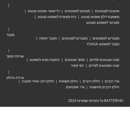
לקטנועים
מנועים לאופנועים
רדיאטור אופנוע קטנוע
לק אופנוע קטנוע
בית מצערת לאופנוע קטנוע
אופנוע וקטנוע
מצבר
לאופנועים
מצברים לקטנועים
מצבר יואסה
וע YUASA
שירותי מוסך
ועים לפירוק
מוסך קטנועים
התקנת מנוע לאופנוע
נועים לפירוק
יוסי מאיר
גרירה וחילוץ
ים
חילוץ רכבים
חילוץ משאית
חילוץ רכב אחרי תאונה
כבים מהשטח
גרר אופנועים
ת 2024