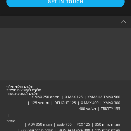
GET IN TOUCH
in
a
new
tab
חלקים וחלקי חילוף
חלקים לקטנועים מפירוק
חלקים לקטנוע ימאהה
YAMAHA TM
X MAX 125
ימאהה X MAX 250
XM
X MAX 400
DELIGHT 125
טריסיטי 125
TRIC
מג’סטי 400
הונדה
זה 350
PCX 125
xadv 750
הונדה ADV 350
זה 125
HONDA FORZA 300
הונדה סילבר ווינג 600