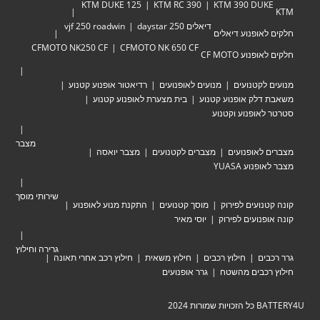
KTM DUKE 125
KTM RC 390
KTM 390 DU
דיאלים 250 daystar
vjf 250 roadwin
אופנוע דיאלים
CFMOTO NK250 CF
CFMOTO NK 650 CF
וע CF MOTO
לקטנועים
מנועים לאופנועים
רדיאטור אופנוע קטנוע
לק אופנוע קטנוע
בית מצערת לאופנוע קטנוע
אופנוע וקטנוע
מצבר
לאופנועים
מצברים לקטנועים
מצבר יואסה
וע YUASA
שירותי מוסך
ועים לפירוק
מוסך קטנועים
התקנת מנוע לאופנוע
נועים לפירוק
יוסי מאיר
גרירה וחילוץ
ים
חילוץ רכבים
חילוץ משאית
חילוץ רכב אחרי תאונה
כבים מהשטח
גרר אופנועים
ת 2024