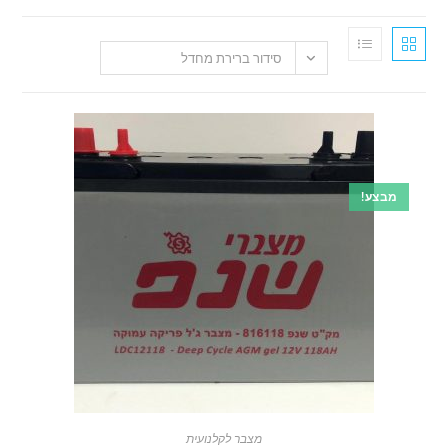
סידור ברירת מחדל
!
מצבר לקלנועית