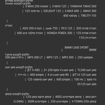
חלקים לקטנועים מפירוק
חלקים לקטנוע ימאהה
YAMAHA TM
X MAX 125
ימאהה X MAX 250
XM
X MAX 400
DELIGHT 125
טריסיטי 125
TRIC
מג’סטי 400
הונדה
זה 350
PCX 125
xadv 750
הונדה ADV 350
זה 125
HONDA FORZA 300
הונדה סילבר ווינג 600
 110
BMW C600 SPOR
חלקים לקטנוע פיאג'ו
 250
MP3 300
MP3 125
MP3 300 LT
ג'ילרה פוקו 500
חלקים לקטנוע סאן יאנג
TL
סאן יאנג ג'וי מקס Zּ+ 250
JET X ABS
JET
RX סאן-יאנג ג'ט 4
מקסים 400
ג’וי רייד
מיו 100
מקסים 600
סאן יאנג סימפוני 125
VS
חלקים לקטנוע קימקו
ן
קימקו אקסייטינג 400S
קימקו איקס טאון 125i
אקסייטינג 250
אקסייטינג 300R
G-DING