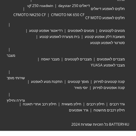
דיאלים 250 daystar
vjf 250 roadwin
אופנוע דיאלים
CFMOTO NK250 CF
CFMOTO NK 650 CF
וע CF MOTO
לקטנועים
מנועים לאופנועים
רדיאטור אופנוע קטנוע
לק אופנוע קטנוע
בית מצערת לאופנוע קטנוע
אופנוע וקטנוע
מצבר
לאופנועים
מצברים לקטנועים
מצבר יואסה
וע YUASA
שירותי מוסך
ועים לפירוק
מוסך קטנועים
התקנת מנוע לאופנוע
נועים לפירוק
יוסי מאיר
גרירה וחילוץ
ים
חילוץ רכבים
חילוץ משאית
חילוץ רכב אחרי תאונה
כבים מהשטח
גרר אופנועים
ת 2024