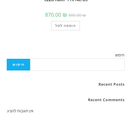
המחיר
המחיר
870.00
₪
880.00
₪
המקורי
הנוכחי
היה:
הוא:
הוספה לסל
880.00 ₪.
870.00 ₪.
חיפוש
Rece
Recent C
אין תגובות להציג.