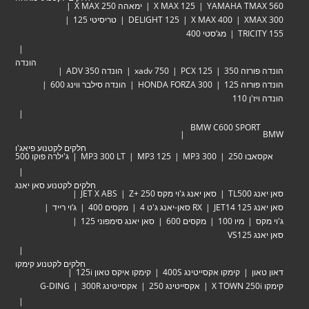
YAMAHA TM
X MAX 125
ימאהה X MAX 250
XM
X MAX 400
DELIGHT 125
טריסיטי 125
TRIC
מג’סטי 400
הונדה
זה 350
PCX 125
xadv 750
הונדה ADV 350
זה 125
HONDA FORZA 300
הונדה סילבר ווינג 600
 110
BMW C600 SPOR
חלקים לקטנוע פיאג'ו
 250
MP3 300
MP3 125
MP3 300 LT
ג'ילרה פוקו 500
חלקים לקטנוע סאן יאנג
TL
סאן יאנג ג'וי מקס Zּ+ 250
JET X ABS
JET
RX סאן-יאנג ג'ט 4
מקסים 400
ג’וי רייד
מיו 100
מקסים 600
סאן יאנג סימפוני 125
VS
חלקים לקטנוע קימקו
ן
קימקו אקסייטינג 400S
קימקו איקס טאון 125i
אקסייטינג 250
אקסייטינג 300R
G-DING