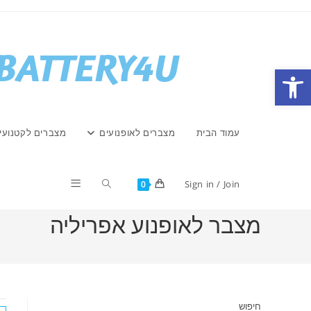
Ski
t
conten
פתח סרגל נגישות
עמוד הבית
מצברים לאופנועים
מצברים לקטנועי
Toggle
Sign in / Join
0
מצבר לאופנוע אפריליה
website
search
חיפוש