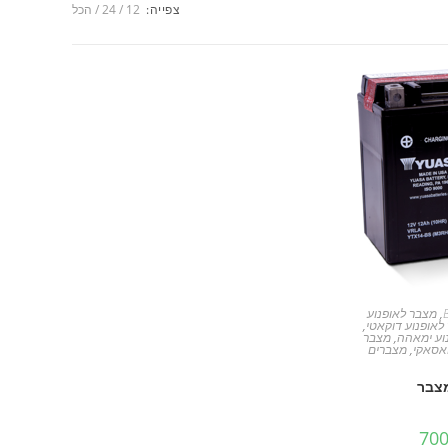
צפייה:
12
24
הכל
,
מצבר לאופנוע
לאופנוע דוקאטי
,
וע ימאהה
,
מצבר
ואסאקי
,
מצברים
המחיר
70