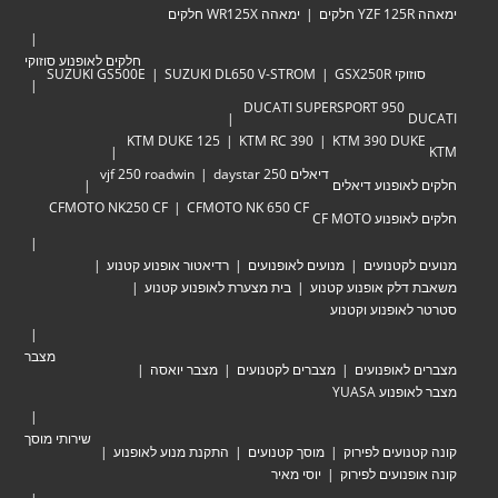
ימאהה WR125X חלקים
חלקים לאופנוע סוזוקי
י GSX250R
SUZUKI DL650 V-STROM
SUZUKI GS500E
DUCATI SUPERSPORT 950
KTM DUKE 125
KTM RC 390
KTM 390 DU
דיאלים 250 daystar
vjf 250 roadwin
אופנוע דיאלים
CFMOTO NK250 CF
CFMOTO NK 650 CF
וע CF MOTO
לקטנועים
מנועים לאופנועים
רדיאטור אופנוע קטנוע
לק אופנוע קטנוע
בית מצערת לאופנוע קטנוע
אופנוע וקטנוע
מצבר
לאופנועים
מצברים לקטנועים
מצבר יואסה
וע YUASA
שירותי מוסך
ועים לפירוק
מוסך קטנועים
התקנת מנוע לאופנוע
נועים לפירוק
יוסי מאיר