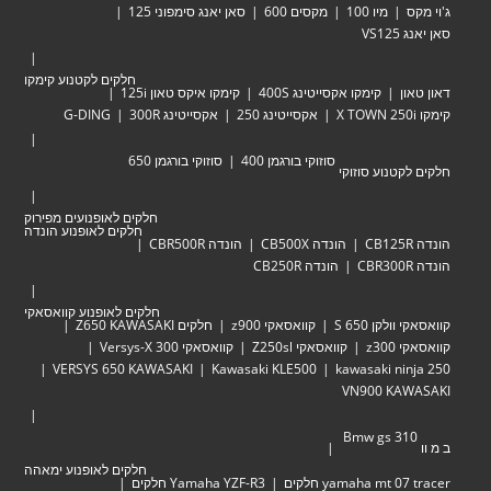
מיו 100
מקסים 600
סאן יאנג סימפוני 125
VS
חלקים לקטנוע קימקו
ן
קימקו אקסייטינג 400S
קימקו איקס טאון 125i
אקסייטינג 250
אקסייטינג 300R
G-DING
סוזוקי בורגמן 400
סוזוקי בורגמן 650
טנוע סוזוקי
חלקים לאופנועים מפירוק
חלקים לאופנוע הונדה
הונדה CB500X
הונדה CBR500R
הונדה CB250R
חלקים לאופנוע קוואסאקי
לקן 650 S
קוואסאקי z900
חלקים Z650 KAWASAKI
z30
קוואסאקי Z250sl
קוואסאקי Versys-X 300
VERSYS 650 KAWASAKI
Kawasaki KLE500
kawasaki ni
VN900 KA
Bmw gs 3
חלקים לאופנוע ימאהה
yamaha mt  חלקים
Yamaha YZF-R3 חלקים