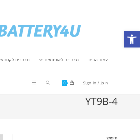
Ski
t
conten
פתח סרגל נגישות
עמוד הבית
מצברים לאופנועים
מצברים לקטנועי
Toggle
Sign in / Join
0
YT9B-4
website
search
חיפוש