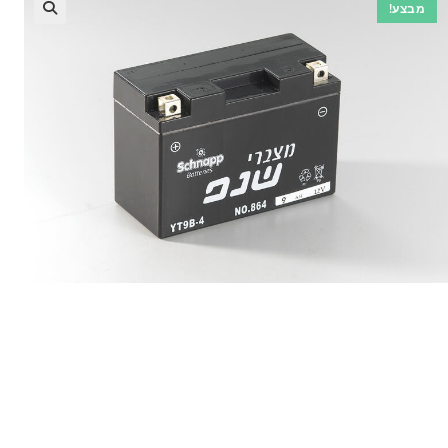
מבצע!
🔍