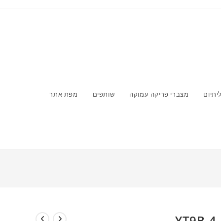
יתיום
מצברי פריקה עמוקה
שותפים
מפת אתר
>
חנות
>
YT9B-4
YT9B-4