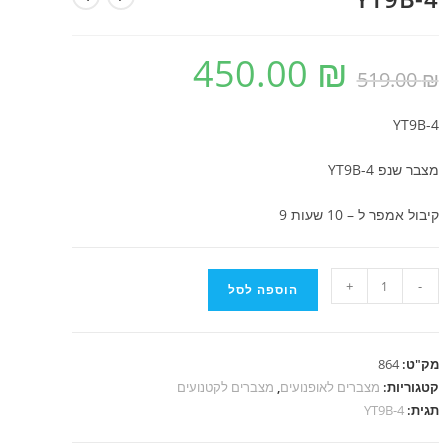
450.00
₪
המחיר
המחיר
₪
519.00
המקורי
הנוכחי
היה:
הוא:
450.00 ₪.
519.00 ₪.
YT9B-4
מצבר שנפ YT9B-4
קיבול אמפר ל – 10 שעות 9
כמות
+
-
הוספה לסל
של
YT9B-
4
מק"ט:
864
קטגוריות:
מצברים לאופנועים
,
מצברים לקטנועים
תגית:
YT9B-4