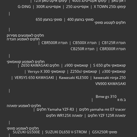
דאון טאון
קימקו אקסייטינג 400S
קימקו איקס טאון 125i
קימקו X TOWN 250i
אקסייטינג 250
אקסייטינג 300R
G-DING
סוזוקי בורגמן 400
סוזוקי בורגמן 650
חלקים לקטנוע סוזוקי
חלקים לאופנועים מפירוק
חלקים לאופנוע הונדה
הונדה CB125R
הונדה CB500X
הונדה CBR500R
הונדה CBR300R
הונדה CB250R
חלקים לאופנוע קוואסאקי
קוואסאקי וולקן 650 S
קוואסאקי z900
חלקים Z650 KAWASAKI
קוואסאקי z300
קוואסאקי Z250sl
קוואסאקי Versys-X 300
VERSYS 650 KAWASAKI
Kawasaki KLE500
kawasaki ninja 250
VN900 KAWASAKI
Bmw gs 310
ב מ וו
חלקים לאופנוע ימאהה
yamaha mt 07 tracer חלקים
Yamaha YZF-R3 חלקים
ימאהה YZF 125R חלקים
ימאהה WR125X חלקים
חלקים לאופנוע סוזוקי
סוזוקי GSX250R
SUZUKI DL650 V-STROM
SUZUKI GS500E