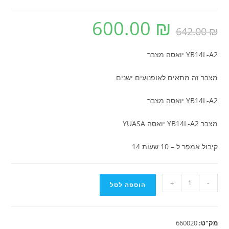
600.00
₪
המחיר
המחיר
₪
642.00
המקורי
הנוכחי
היה:
הוא:
600.00 ₪.
642.00 ₪.
YB14L-A2 יואסה מצבר
מצבר זה מתאים לאופנועים ישנים
YB14L-A2 יואסה מצבר
מצבר YB14L-A2 יואסה YUASA
קיבול אמפר ל – 10 שעות 14
כמות
+
-
הוספה לסל
של
YB14L-
A2
מק"ט:
660020