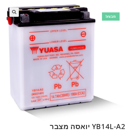
מבצע!
🔍
YB14L-A2 יואסה מצבר