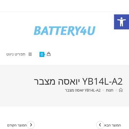
Ski
t
פתח סרגל נגישות
conten
תפריט ניווט
0
YB14L-A2 יואסה מצבר
>
חנות
>
YB14L-A2 יואסה מצבר
המוצר הבא
המוצר הקודם