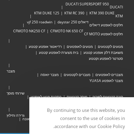
DUCATI SUPERSPORT 950
DUCATI
KTM DUKE 125
KTM RC 390
KTM 390 DUKE
KTM
דיאלים 250 daystar
vjf 250 roadwin
חלקים לאופנוע דיאלים
CFMOTO NK250 CF
CFMOTO NK 650 CF
חלקים לאופנוע CF MOTO
מנועים לקטנועים
מנועים לאופנועים
רדיאטור אופנוע קטנוע
משאבת דלק אופנוע קטנוע
בית מצערת לאופנוע קטנוע
סטרטר לאופנוע וקטנוע
מצבר
מצברים לאופנועים
מצברים לקטנועים
מצבר יואסה
מצבר לאופנוע YUASA
שירותי מוסך
קונה קטנועים לפירוק
מוסך קטנועים
התקנת מנוע לאופנוע
קונה אופנועים לפירוק
יוסי מאיר
By continuing to use this website, you
גרירה וחילוץ
consent to the use of cookies in
גרר רכבים
חילוץ רכבים
חילוץ משאית
חילוץ רכב אחרי תאונה
חילוץ רכבים מהשטח
גרר אופנועים
accordance with our Cookie Policy.