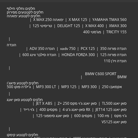
חלקים וחלקי חילוף
חלקים לקטנועים מפירוק
חלקים לקטנוע ימאהה
YAMAHA TMAX 560
X MAX 125
ימאהה X MAX 250
XMAX 300
X MAX 400
DELIGHT 125
טריסיטי 125
TRICITY 155
מג’סטי 400
הונדה
הונדה פורזה 350
PCX 125
xadv 750
הונדה ADV 350
הונדה פורזה 125
HONDA FORZA 300
הונדה סילבר ווינג 600
הונדה ויז'ן 110
BMW C600 SPORT
BMW
חלקים לקטנוע פיאג'ו
אקסאבו 250
MP3 300
MP3 125
MP3 300 LT
ג'ילרה פוקו 500
חלקים לקטנוע סאן יאנג
סאן יאנג TL500
סאן יאנג ג'וי מקס Zּ+ 250
JET X ABS
סאן יאנג JET14 125
RX סאן-יאנג ג'ט 4
מקסים 400
ג’וי רייד
ג'וי מקס
מיו 100
מקסים 600
סאן יאנג סימפוני 125
סאן יאנג VS125
חלקים לקטנוע קימקו