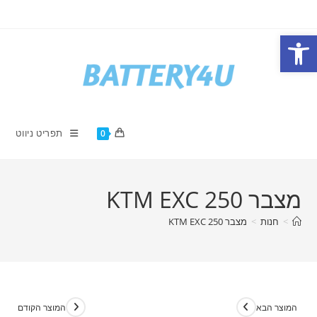
Ski
t
פתח סרגל נגישות
conten
תפריט ניווט
0
מצבר KTM EXC 250
>
חנות
>
מצבר KTM EXC 250
המוצר הבא
המוצר הקודם