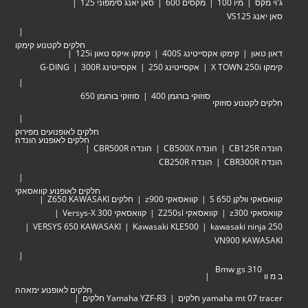
ג'וי מקס
מיו 100
מקסים 600
סאן יאנג סימפוני 125
סאן יאנג VS125
חלקים לקטנוע קימקו
דאון טאון
קימקו אקסייטינג 400S
קימקו איקס טאון 125i
קימקו X TOWN 250i
אקסייטינג 250
אקסייטינג 300R
G-DING
סוזוקי בורגמן 400
סוזוקי בורגמן 650
חלקים לקטנוע סוזוקי
חלקים לאופנועים מפירוק
חלקים לאופנוע הונדה
הונדה CB125R
הונדה CB500X
הונדה CBR500R
הונדה CBR300R
הונדה CB250R
חלקים לאופנוע קוואסאקי
קוואסאקי וולקן 650 S
קוואסאקי z900
חלקים Z650 KAWASAKI
קוואסאקי z300
קוואסאקי Z250sl
קוואסאקי Versys-X 300
VERSYS 650 KAWASAKI
Kawasaki KLE500
kawasaki ninja 250
VN900 KAWASAKI
Bmw gs 310
ב מ וו
חלקים לאופנוע ימאהה
yamaha mt 07 tracer חלקים
Yamaha YZF-R3 חלקים