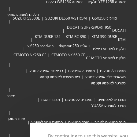
ימאהה YZF 125R חלקים
ימאהה WR125X חלקים
חלקים לאופנוע סוזוקי
סוזוקי GSX250R
SUZUKI DL650 V-STROM
SUZUKI GS500E
DUCATI SUPERSPORT 950
DUCATI
KTM DUKE 125
KTM RC 390
KTM 390 DUKE
KTM
דיאלים 250 daystar
vjf 250 roadwin
חלקים לאופנוע דיאלים
CFMOTO NK250 CF
CFMOTO NK 650 CF
חלקים לאופנוע CF MOTO
מנועים לקטנועים
מנועים לאופנועים
רדיאטור אופנוע קטנוע
משאבת דלק אופנוע קטנוע
בית מצערת לאופנוע קטנוע
סטרטר לאופנוע וקטנוע
מצבר
מצברים לאופנועים
מצברים לקטנועים
מצבר יואסה
מצבר לאופנוע YUASA
שירותי מוסך
קונה קטנועים לפירוק
מוסך קטנועים
התקנת מנוע לאופנוע
קונה אופנועים לפירוק
יוסי מאיר
By continuing to use this website, you