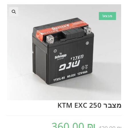
מבצע!
🔍
מצבר KTM EXC 250
360.00
₪
המחיר
המחיר
המקורי
הנוכחי