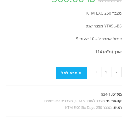
420.00
₪
היה:
הוא:
360.00 ₪.
420.00 ₪.
מצבר KTM EXC 250
YTX5L-BS מצבר שנפ
קיבול אמפר ל – 10 שעות 5
אורך (מ"מ) 114
כמות
+
-
הוספה לסל
של
מצבר
KTM
מק"ט:
824-1
EXC
קטגוריות:
מצבר לאופנוע KTM
,
מצברים לאופנועים
250
תגית:
מצבר KTM EXC Six Days 250