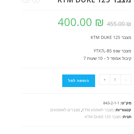
400.00
₪
המחיר
המחיר
₪
455.00
המקורי
הנוכחי
היה:
הוא:
400.00 ₪.
455.00 ₪.
מצבר KTM DUKE 125
מצבר שנפ YTX7L-BS
קיבול אמפר ל – 10 שעות 7
כמות
+
-
הוספה לסל
של
מצבר
KTM
מק"ט:
843-2-1-1
DUKE
קטגוריות:
מצבר לאופנוע KTM
,
מצברים לאופנועים
125
תגית:
מצבר KTM DUKE 125