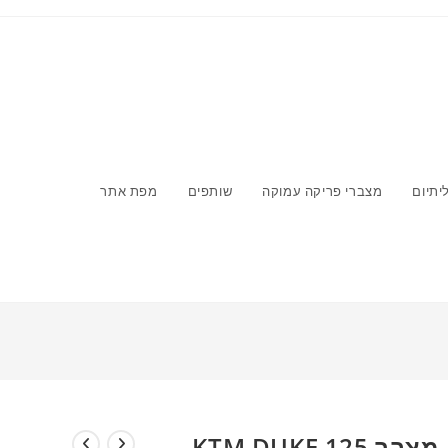
יתיום
מצברי פריקה עמוקה
שותפים
מפת אתר
>
חנות
>
מצבר KTM DUKE 125
מצבר KTM DUKE 125