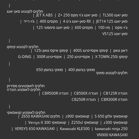
חלקים לקטנוע סאן יאנג
סאן יאנג TL500
סאן יאנג ג'וי מקס Zּ+ 250
JET X ABS
סאן יאנג JET14 125
RX סאן-יאנג ג'ט 4
מקסים 400
ג’וי רייד
ג'וי מקס
מיו 100
מקסים 600
סאן יאנג סימפוני 125
סאן יאנג VS125
חלקים לקטנוע קימקו
דאון טאון
קימקו אקסייטינג 400S
קימקו איקס טאון 125i
קימקו X TOWN 250i
אקסייטינג 250
אקסייטינג 300R
G-DING
סוזוקי בורגמן 400
סוזוקי בורגמן 650
חלקים לקטנוע סוזוקי
חלקים לאופנועים מפירוק
חלקים לאופנוע הונדה
הונדה CB125R
הונדה CB500X
הונדה CBR500R
הונדה CBR300R
הונדה CB250R
חלקים לאופנוע קוואסאקי
קוואסאקי וולקן 650 S
קוואסאקי z900
חלקים Z650 KAWASAKI
קוואסאקי z300
קוואסאקי Z250sl
קוואסאקי Versys-X 300
VERSYS 650 KAWASAKI
Kawasaki KLE500
kawasaki ninja 250
VN900 KAWASAKI