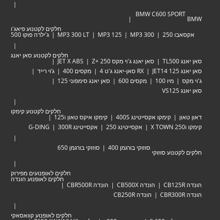
BMW C600 SPORT
BMW
חלקים לקטנוע פיאג'ו
אקסאבו 250
MP3 300
MP3 125
MP3 300 LT
ג'ילרה פוקו 500
חלקים לקטנוע סאן יאנג
סאן יאנג TL500
סאן יאנג ג'וי מקס Zּ+ 250
JET X ABS
סאן יאנג JET14 125
RX סאן-יאנג ג'ט 4
מקסים 400
ג’וי רייד
ג'וי מקס
מיו 100
מקסים 600
סאן יאנג סימפוני 125
סאן יאנג VS125
חלקים לקטנוע קימקו
דאון טאון
קימקו אקסייטינג 400S
קימקו איקס טאון 125i
קימקו X TOWN 250i
אקסייטינג 250
אקסייטינג 300R
G-DING
סוזוקי בורגמן 400
סוזוקי בורגמן 650
חלקים לקטנוע סוזוקי
חלקים לאופנועים מפירוק
חלקים לאופנוע הונדה
הונדה CB125R
הונדה CB500X
הונדה CBR500R
הונדה CBR300R
הונדה CB250R
חלקים לאופנוע קוואסאקי