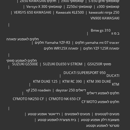
קוואסאקי וולקן 650 S
קוואסאקי z900
חלקים Z650 KAWASAKI
קוואסאקי z300
קוואסאקי Z250sl
קוואסאקי Versys-X 300
VERSYS 650 KAWASAKI
Kawasaki KLE500
kawasaki ninja 250
VN900 KAWASAKI
Bmw gs 310
ב מ וו
חלקים לאופנוע ימאהה
yamaha mt 07 tracer חלקים
Yamaha YZF-R3 חלקים
ימאהה YZF 125R חלקים
ימאהה WR125X חלקים
חלקים לאופנוע סוזוקי
סוזוקי GSX250R
SUZUKI DL650 V-STROM
SUZUKI GS500E
DUCATI SUPERSPORT 950
DUCATI
KTM DUKE 125
KTM RC 390
KTM 390 DUKE
KTM
דיאלים 250 daystar
vjf 250 roadwin
חלקים לאופנוע דיאלים
CFMOTO NK250 CF
CFMOTO NK 650 CF
חלקים לאופנוע CF MOTO
מנועים לקטנועים
מנועים לאופנועים
רדיאטור אופנוע קטנוע
משאבת דלק אופנוע קטנוע
בית מצערת לאופנוע קטנוע
סטרטר לאופנוע וקטנוע