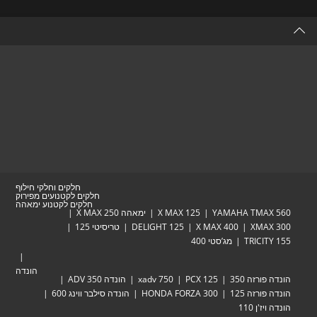
a
new
tab
חלקים וחלקי חילוף
חלקים לקטנועים מפירוק
חלקים לקטנוע ימאהה
YAMAHA TMAX 560
X MAX 125
ימאהה X MAX 250
XMAX 300
X MAX 400
DELIGHT 125
טריסיטי 125
TRICITY 155
מג’סטי 400
הונדה
הונדה פורזה 350
PCX 125
xadv 750
הונדה ADV 350
הונדה פורזה 125
HONDA FORZA 300
הונדה סילבר ווינג 600
הונדה ויז'ן 110