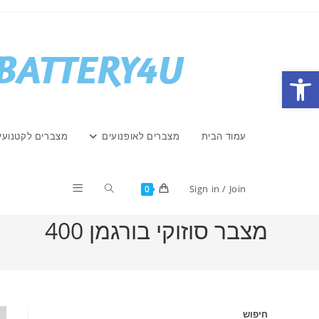
Ski
t
conten
פתח סרגל נגישות
עמוד הבית
מצברים לאופנועים
מצברים לקטנועי
Toggle
Sign in / Join
0
מצבר סוזוקי בורגמן 400
website
search
חיפוש