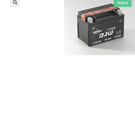
מבצע!
🔍