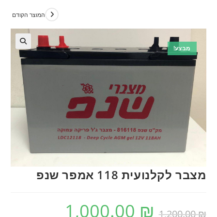
המוצר הקודם
מבצע!
🔍
מצבר לקלנועית 118 אמפר שנפ
1,000.00
₪
המחיר
המחיר
₪
1,200.00
המקורי
הנוכחי