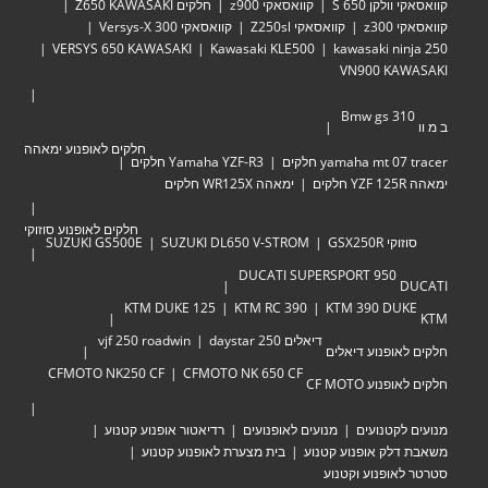
קוואסאקי וולקן 650 S
קוואסאקי z900
חלקים Z650 KAWASAKI
קוואסאקי z300
קוואסאקי Z250sl
קוואסאקי Versys-X 300
VERSYS 650 KAWASAKI
Kawasaki KLE500
kawasaki ninja 250
VN900 KAWASAKI
Bmw gs 310
ב מ וו
חלקים לאופנוע ימאהה
yamaha mt 07 tracer חלקים
Yamaha YZF-R3 חלקים
ימאהה YZF 125R חלקים
ימאהה WR125X חלקים
חלקים לאופנוע סוזוקי
סוזוקי GSX250R
SUZUKI DL650 V-STROM
SUZUKI GS500E
DUCATI SUPERSPORT 950
DUCATI
KTM DUKE 125
KTM RC 390
KTM 390 DUKE
KTM
דיאלים 250 daystar
vjf 250 roadwin
חלקים לאופנוע דיאלים
CFMOTO NK250 CF
CFMOTO NK 650 CF
חלקים לאופנוע CF MOTO
מנועים לקטנועים
מנועים לאופנועים
רדיאטור אופנוע קטנוע
משאבת דלק אופנוע קטנוע
בית מצערת לאופנוע קטנוע
סטרטר לאופנוע וקטנוע