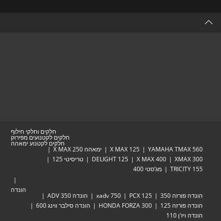
a
new
tab
חלקים וחלקי חילוף
חלקים לקטנועים מפירוק
חלקים לקטנוע ימאהה
YAMAHA TMAX 560
X MAX 125
ימאהה X MAX 250
XMAX 300
X MAX 400
DELIGHT 125
טריסיטי 125
TRICITY 155
מג’סטי 400
הונדה
הונדה פורזה 350
PCX 125
xadv 750
הונדה ADV 350
הונדה פורזה 125
HONDA FORZA 300
הונדה סילבר ווינג 600
הונדה ויז'ן 110