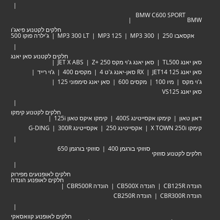
BMW C600 SPORT
BMW
חלקים לקטנוע פיאג'ו
אקסאבו 250
MP3 300
MP3 125
MP3 300 LT
ג'ילרה פוקו 500
חלקים לקטנוע סאן יאנג
סאן יאנג TL500
סאן יאנג ג'וי מקס Zּ+ 250
JET X ABS
סאן יאנג JET14 125
RX סאן-יאנג ג'ט 4
מקסים 400
ג’וי רייד
ג'וי מקס
מיו 100
מקסים 600
סאן יאנג סימפוני 125
סאן יאנג VS125
חלקים לקטנוע קימקו
דאון טאון
קימקו אקסייטינג 400S
קימקו איקס טאון 125i
קימקו X TOWN 250i
אקסייטינג 250
אקסייטינג 300R
G-DING
סוזוקי בורגמן 400
סוזוקי בורגמן 650
חלקים לקטנוע סוזוקי
חלקים לאופנועים מפירוק
חלקים לאופנוע הונדה
הונדה CB125R
הונדה CB500X
הונדה CBR500R
הונדה CBR300R
הונדה CB250R
חלקים לאופנוע קוואסאקי