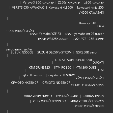
קוואסאקי z300
קוואסאקי Z250sl
קוואסאקי Versys-X 300
VERSYS 650 KAWASAKI
Kawasaki KLE500
kawasaki ninja 250
VN900 KAWASAKI
Bmw gs 310
ב מ וו
חלקים לאופנוע ימאהה
yamaha mt 07 tracer חלקים
Yamaha YZF-R3 חלקים
ימאהה YZF 125R חלקים
ימאהה WR125X חלקים
חלקים לאופנוע סוזוקי
סוזוקי GSX250R
SUZUKI DL650 V-STROM
SUZUKI GS500E
DUCATI SUPERSPORT 950
DUCATI
KTM DUKE 125
KTM RC 390
KTM 390 DUKE
KTM
דיאלים 250 daystar
vjf 250 roadwin
חלקים לאופנוע דיאלים
CFMOTO NK250 CF
CFMOTO NK 650 CF
חלקים לאופנוע CF MOTO
מנועים לקטנועים
מנועים לאופנועים
רדיאטור אופנוע קטנוע
משאבת דלק אופנוע קטנוע
בית מצערת לאופנוע קטנוע
סטרטר לאופנוע וקטנוע