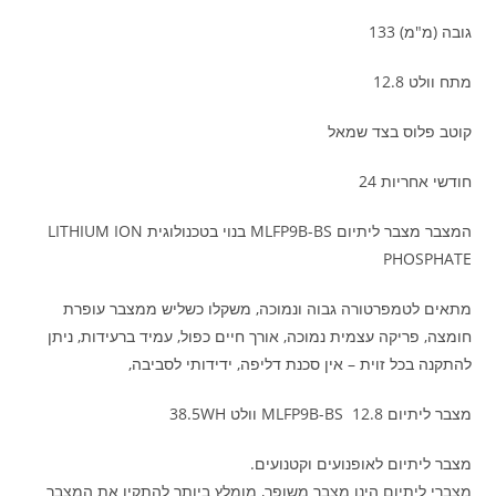
גובה (מ"מ) 133
מתח וולט 12.8
קוטב פלוס בצד שמאל
חודשי אחריות 24
המצבר מצבר ליתיום MLFP9B-BS בנוי בטכנולוגית LITHIUM ION
PHOSPHATE
מתאים לטמפרטורה גבוה ונמוכה, משקלו כשליש ממצבר עופרת
חומצה, פריקה עצמית נמוכה, אורך חיים כפול, עמיד ברעידות, ניתן
להתקנה בכל זוית – אין סכנת דליפה, ידידותי לסביבה,
מצבר ליתיום MLFP9B-BS 12.8 וולט 38.5WH
מצבר ליתיום לאופנועים וקטנועים.
מצברי ליתיום הינו מצבר משופר, מומלץ ביותר להתקין את המצבר