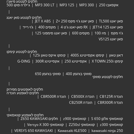
חלקים לקטנוע פיאג'ו
אקסאבו 250
MP3 300
MP3 125
MP3 300 LT
ג'ילרה פוקו 500
חלקים לקטנוע סאן יאנג
סאן יאנג TL500
סאן יאנג ג'וי מקס Zּ+ 250
JET X ABS
סאן יאנג JET14 125
RX סאן-יאנג ג'ט 4
מקסים 400
ג’וי רייד
ג'וי מקס
מיו 100
מקסים 600
סאן יאנג סימפוני 125
סאן יאנג VS125
חלקים לקטנוע קימקו
דאון טאון
קימקו אקסייטינג 400S
קימקו איקס טאון 125i
קימקו X TOWN 250i
אקסייטינג 250
אקסייטינג 300R
G-DING
סוזוקי בורגמן 400
סוזוקי בורגמן 650
חלקים לקטנוע סוזוקי
חלקים לאופנועים מפירוק
חלקים לאופנוע הונדה
הונדה CB125R
הונדה CB500X
הונדה CBR500R
הונדה CBR300R
הונדה CB250R
חלקים לאופנוע קוואסאקי
קוואסאקי וולקן 650 S
קוואסאקי z900
חלקים Z650 KAWASAKI
קוואסאקי z300
קוואסאקי Z250sl
קוואסאקי Versys-X 300
VERSYS 650 KAWASAKI
Kawasaki KLE500
kawasaki ninja 250