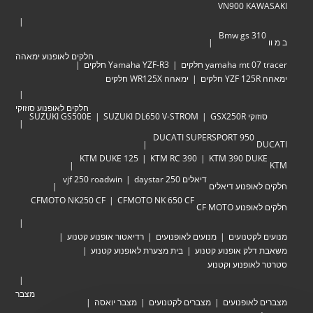
VN900 KAWASAKI
Bmw gs 310
ב מ וו
חלקים לאופנוע ימאהה
yamaha mt 07 tracer חלקים
Yamaha YZF-R3 חלקים
ימאהה YZF 125R חלקים
ימאהה WR125X חלקים
חלקים לאופנוע סוזוקי
סוזוקי GSX250R
SUZUKI DL650 V-STROM
SUZUKI GS500E
DUCATI SUPERSPORT 950
DUCATI
KTM DUKE 125
KTM RC 390
KTM 390 DUKE
KTM
דיאלים 250 daystar
vjf 250 roadwin
חלקים לאופנוע דיאלים
CFMOTO NK250 CF
CFMOTO NK 650 CF
חלקים לאופנוע CF MOTO
מנועים לקטנועים
מנועים לאופנועים
רדיאטור אופנוע קטנוע
משאבת דלק אופנוע קטנוע
בית מצערת לאופנוע קטנוע
סטרטר לאופנוע וקטנוע
מצבר
מצברים לאופנועים
מצברים לקטנועים
מצבר יואסה