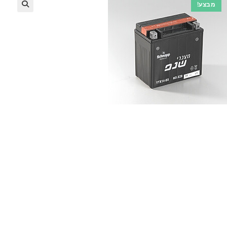
מבצע!
🔍