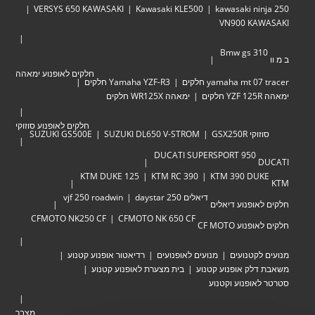
VERSYS 650 KAWASAKI
Kawasaki KLE500
kawasaki ninja 250
VN900 KAWASAKI
Bmw gs 310
ב מ וו
חלקים לאופנוע ימאהה
yamaha mt 07 tracer חלקים
Yamaha YZF-R3 חלקים
ימאהה YZF 125R חלקים
ימאהה WR125X חלקים
חלקים לאופנוע סוזוקי
סוזוקי GSX250R
SUZUKI DL650 V-STROM
SUZUKI GS500E
DUCATI SUPERSPORT 950
DUCATI
KTM DUKE 125
KTM RC 390
KTM 390 DUKE
KTM
דיאלים 250 daystar
vjf 250 roadwin
חלקים לאופנוע דיאלים
CFMOTO NK250 CF
CFMOTO NK 650 CF
חלקים לאופנוע CF MOTO
מנועים לקטנועים
מנועים לאופנועים
רדיאטור אופנוע קטנוע
משאבת דלק אופנוע קטנוע
בית מצערת לאופנוע קטנוע
סטרטר לאופנוע וקטנוע
מצבר