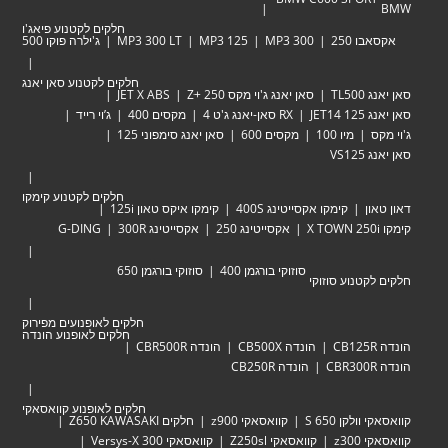
BMW
חלקים לקטנוע פיאג'ו
אקסאבו 250
MP3 300
MP3 125
MP3 300 LT
ג'ילרה פוקו 500
חלקים לקטנוע סאן יאנג
סאן יאנג TL500
סאן יאנג ג'וי מקס Zּ+ 250
JET X ABS
סאן יאנג JET14 125
RX סאן-יאנג ג'ט 4
מקסים 400
ג’וי רייד
ג'וי מקס
מיו 100
מקסים 600
סאן יאנג סימפוני 125
סאן יאנג VS125
חלקים לקטנוע קימקו
דאון טאון
קימקו אקסייטינג 400S
קימקו איקס טאון 125i
קימקו X TOWN 250i
אקסייטינג 250
אקסייטינג 300R
G-DING
סוזוקי בורגמן 400
סוזוקי בורגמן 650
חלקים לקטנוע סוזוקי
חלקים לאופנועים מפירוק
חלקים לאופנוע הונדה
הונדה CB125R
הונדה CB500X
הונדה CBR500R
הונדה CBR300R
הונדה CB250R
חלקים לאופנוע קוואסאקי
קוואסאקי וולקן 650 S
קוואסאקי z900
חלקים Z650 KAWASAKI
קוואסאקי z300
קוואסאקי Z250sl
קוואסאקי Versys-X 300